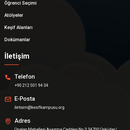
Öğrenci Seçimi
Atölyeler
Keşif Alanları
Dokümanlar
İletişim
Telefon
+90 212 501 94 34
E-Posta
iletisim@kesifkampusu.org
Adres
Ünalan Mahallesi Ayazma Caddesi No:3 34700 Üsküdar/