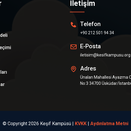
r
İletişim
Telefon
+90 212 501 94 34
deli
E-Posta
eçimi
iletisim@kesifkampusu.org
Adres
ları
Ünalan Mahallesi Ayazma 
No:3 34700 Üsküdar/İstanb
ar
© Copyright 2026 Keşif Kampüsü
|
KVKK
|
Aydınlatma Metni