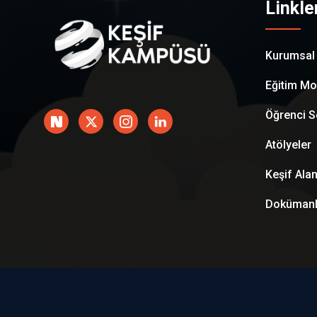
Linkle
Kurumsal
Eğitim Mo
Öğrenci S
Atölyeler
Keşif Alan
Dokümanl