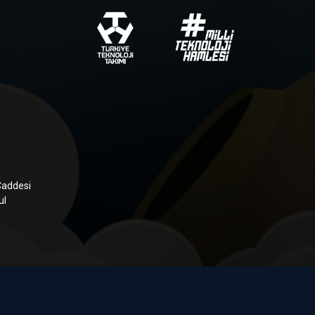
Caddesi
ul